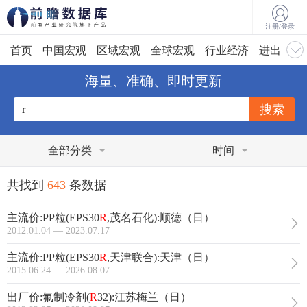
注册/登录
首页
中国宏观
区域宏观
全球宏观
行业经济
进出口
海量、准确、即时更新
全部分类
时间
共找到
643
条数据
主流价:PP粒(EPS30
R
,茂名石化):顺德（日）
2012.01.04 — 2023.07.17
主流价:PP粒(EPS30
R
,天津联合):天津（日）
2015.06.24 — 2026.08.07
出厂价:氟制冷剂(
R
32):江苏梅兰（日）