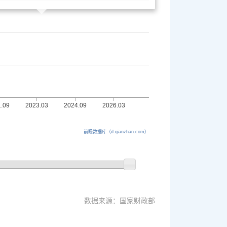
1.09
2023.03
2024.09
2026.03
前瞻数据库（d.qianzhan.com）
数据来源：国家财政部