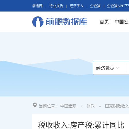
前瞻网
|
行业报告
|
经济学人
|
企查猫
|
企查猫APP下
首页
中国宏
经济数据
当前位置：
中国宏观
»
财政
»
国家财政收
税收收入:房产税:累计同比