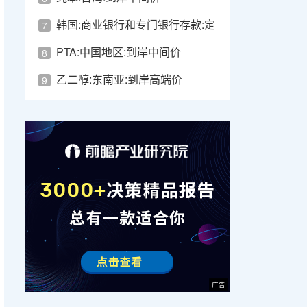
韩国:商业银行和专门银行存款:定
7
期和储蓄存款:相互分期付款
PTA:中国地区:到岸中间价
8
乙二醇:东南亚:到岸高端价
9
广告
广告
广告