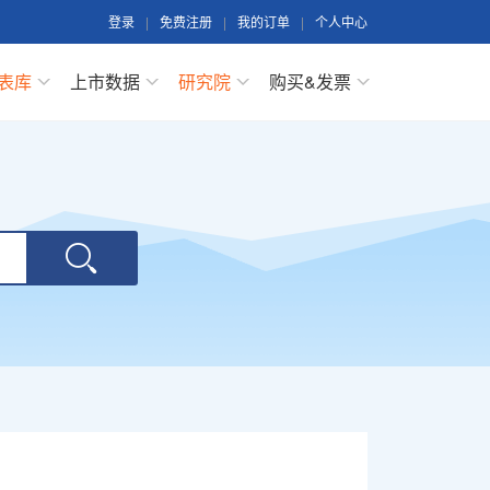
登录
|
免费注册
|
我的订单
|
个人中心
表库
上市数据
研究院
购买&发票