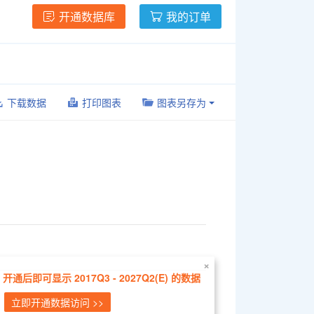
开通数据库
我的订单
下载数据
打印图表
图表另存为
×
后即可显示 2017Q3 - 2027Q2(E) 的数据
立即开通数据访问 >>