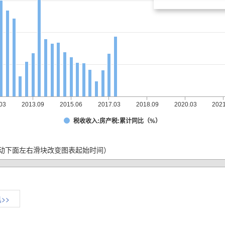
03
2013.09
2015.06
2017.03
2018.09
2020.03
202
税收收入:房产税:累计同比（%）
动下面左右滑块改变图表起始时间）
>>