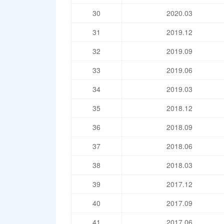
30
2020.03
31
2019.12
32
2019.09
33
2019.06
34
2019.03
35
2018.12
36
2018.09
37
2018.06
38
2018.03
39
2017.12
40
2017.09
41
2017.06