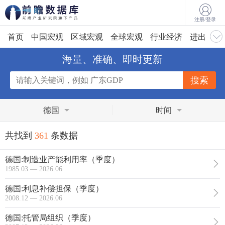
注册/登录
首页
中国宏观
区域宏观
全球宏观
行业经济
进出口
海量、准确、即时更新
德国
时间
共找到
361
条数据
德国:制造业产能利用率（季度）
1985.03 — 2026.06
德国:利息补偿担保（季度）
2008.12 — 2026.06
德国:托管局组织（季度）