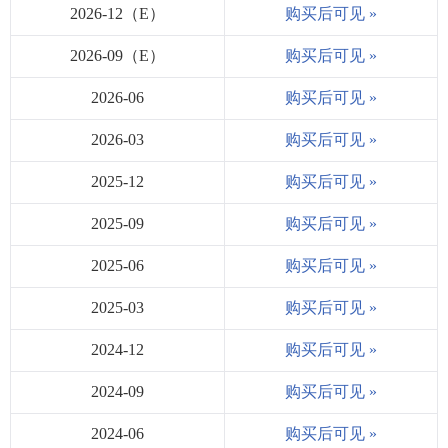
2026-12（E）
购买后可见 »
2026-09（E）
购买后可见 »
2026-06
购买后可见 »
2026-03
购买后可见 »
2025-12
购买后可见 »
2025-09
购买后可见 »
2025-06
购买后可见 »
2025-03
购买后可见 »
2024-12
购买后可见 »
2024-09
购买后可见 »
2024-06
购买后可见 »