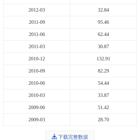
2012-03
32.84
2011-09
95.46
2011-06
62.44
2011-03
30.87
2010-12
132.91
2010-09
82.29
2010-06
54.44
2010-03
33.87
2009-06
51.42
2009-03
28.70
下载完整数据