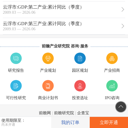
云浮市:GDP:第二产业:累计同比（季度）
2009.03 — 2026.06
云浮市:GDP:第三产业:累计同比（季度）
2009.03 — 2026.06
前瞻产业研究院 咨询·服务
研究报告
产业规划
园区规划
产业招商
可行性研究
商业计划书
投资选址
IPO咨询
前瞻网
|
前瞻研究院
|
企查宝
使用期限至：
Copyright © 1998-2026 FORWARD 前瞻网
我的订单
立即开通
尚未开通