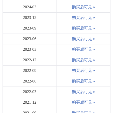
2024-03
购买后可见 »
2023-12
购买后可见 »
2023-09
购买后可见 »
2023-06
购买后可见 »
2023-03
购买后可见 »
2022-12
购买后可见 »
2022-09
购买后可见 »
2022-06
购买后可见 »
2022-03
购买后可见 »
2021-12
购买后可见 »
2021-09
购买后可见 »