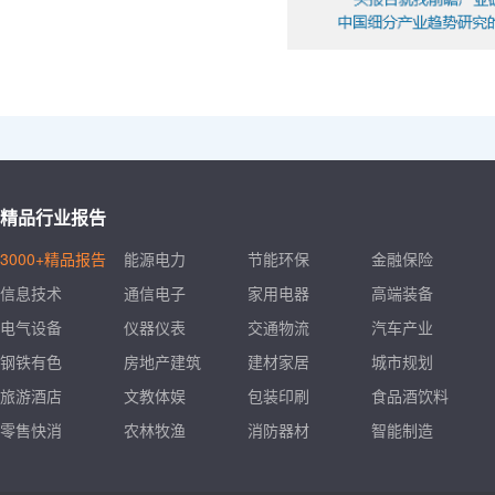
精品行业报告
3000+精品报告
能源电力
节能环保
金融保险
信息技术
通信电子
家用电器
高端装备
电气设备
仪器仪表
交通物流
汽车产业
钢铁有色
房地产建筑
建材家居
城市规划
旅游酒店
文教体娱
包装印刷
食品酒饮料
零售快消
农林牧渔
消防器材
智能制造