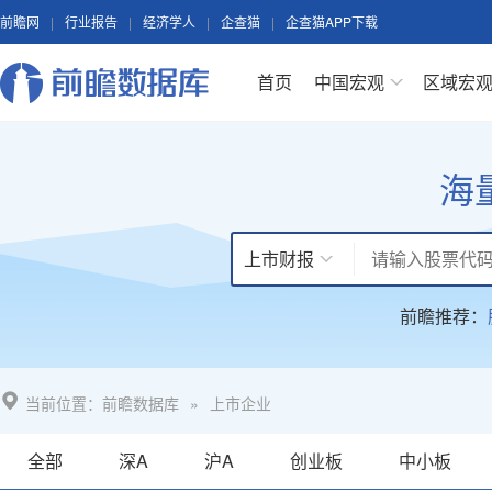
前瞻网
|
行业报告
|
经济学人
|
企查猫
|
企查猫APP下载
首页
中国宏观
区域宏
海
上市财报
前瞻推荐：
当前位置：
前瞻数据库
»
上市企业
全部
深A
沪A
创业板
中小板