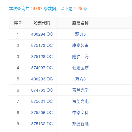
本次查询共
14867
条数据，以下是
1-25
条
序号
股票代码
股票名称
1
400294.OC
观典5
2
875173.OC
康泰装备
3
875128.OC
隆胜四海
4
874997.OC
创始医疗
5
400293.OC
万方3
6
874763.OC
富兰光学
7
875021.OC
海创光电
8
875206.OC
中路交科
9
875132.OC
邦迪智能