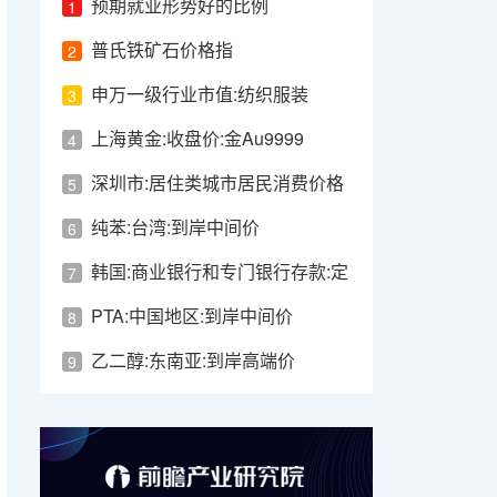
预期就业形势好的比例
1
普氏铁矿石价格指
2
数:62%Fe:CFR:青岛港
申万一级行业市值:纺织服装
3
上海黄金:收盘价:金Au9999
4
深圳市:居住类城市居民消费价格
5
指数_累计值
纯苯:台湾:到岸中间价
6
韩国:商业银行和专门银行存款:定
7
期和储蓄存款:相互分期付款
PTA:中国地区:到岸中间价
8
乙二醇:东南亚:到岸高端价
9