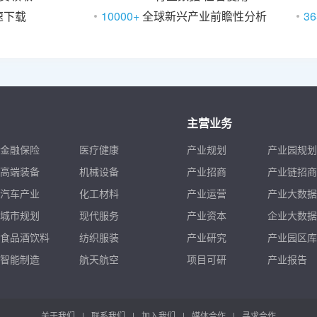
速下载
10000+
全球新兴产业前瞻性分析
36
主营业务
金融保险
医疗健康
产业规划
产业园规划
高端装备
机械设备
产业招商
产业链招商
汽车产业
化工材料
产业运营
产业大数据
城市规划
现代服务
产业资本
企业大数据
食品酒饮料
纺织服装
产业研究
产业园区库
智能制造
航天航空
项目可研
产业报告
关于我们
|
联系我们
|
加入我们
|
媒体合作
|
寻求合作