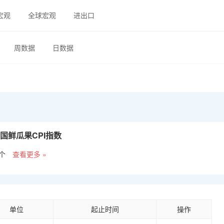
宏观
全球宏观
进出口
周数据
日数据
年中国鲜瓜果
CPI
指数
个
查看更多 »
单位
起止时间
操作